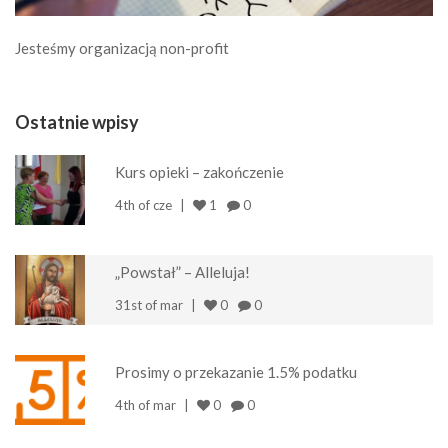
Jesteśmy organizacją non-profit
Ostatnie wpisy
Kurs opieki – zakończenie
4th of cze
1
0
„Powstał” – Alleluja!
31st of mar
0
0
Prosimy o przekazanie 1.5% podatku
4th of mar
0
0