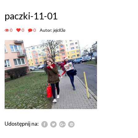
paczki-11-01
0
0
0
Autor:
jejcll3a
Udostępnij na: