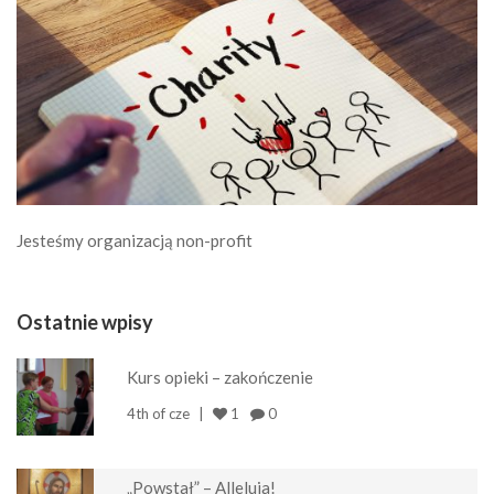
Jesteśmy organizacją non-profit
Ostatnie wpisy
Kurs opieki – zakończenie
4th of cze
1
0
„Powstał” – Alleluja!