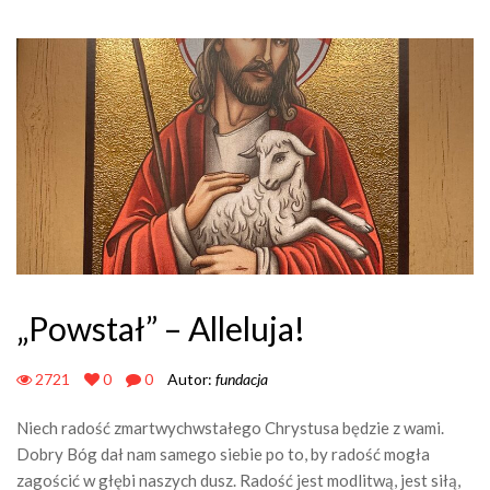
„Powstał” – Alleluja!
2721
0
0
Autor:
fundacja
Niech radość zmartwychwstałego Chrystusa będzie z wami.
Dobry Bóg dał nam samego siebie po to, by radość mogła
zagościć w głębi naszych dusz. Radość jest modlitwą, jest siłą,