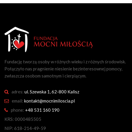
Fundację tworzą osoby w różnych wieku i z różnych środowisk.
Połączyło nas pragnienie niesienie bezinteresownej pomocy,
zwłaszcza osobom samotnym i cierpiącym.
adres:
ul. Szewska 1, 62-800 Kalisz
email:
kontakt@mocnimiloscia.pl
phone:
+48 531 160 190
KRS: 0000485505
NIP: 618-214-49-59