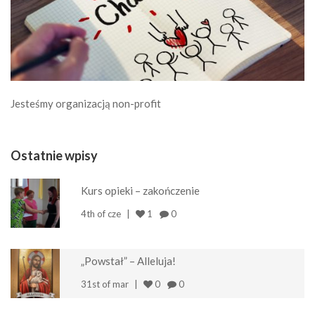
Jesteśmy organizacją non-profit
Ostatnie wpisy
Kurs opieki – zakończenie
4th of cze
1
0
„Powstał” – Alleluja!
31st of mar
0
0