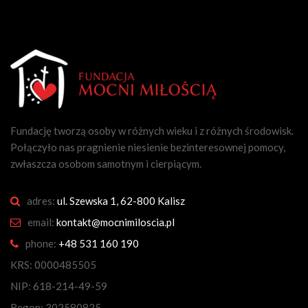
Fundację tworzą osoby w różnych wieku i z różnych środowisk.
Połączyło nas pragnienie niesienie bezinteresownej pomocy,
zwłaszcza osobom samotnym i cierpiącym.
adres:
ul. Szewska 1, 62-800 Kalisz
email:
kontakt@mocnimiloscia.pl
phone:
+48 531 160 190
KRS: 0000485505
NIP: 618-214-49-59
Regon: 302580825