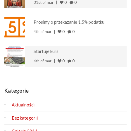
31st of mar
0
0
Prosimy o przekazanie 1.5% podatku
4th of mar
0
0
Startuje kurs
4th of mar
0
0
Kategorie
Aktualności
Bez kategorii