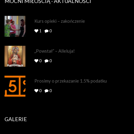
MOCNI MIŁOŚCIĄ - AKTUALNOŚCI
Kurs opieki – zakończenie
1
0
„Powstał” – Alleluja!
0
0
Prosimy o przekazanie 1.5% podatku
0
0
GALERIE