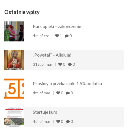
Ostatnie wpisy
Kurs opieki – zakończenie
4th of cze
1
0
„Powstał” – Alleluja!
31st of mar
0
0
Prosimy o przekazanie 1.5% podatku
4th of mar
0
0
Startuje kurs
4th of mar
0
0