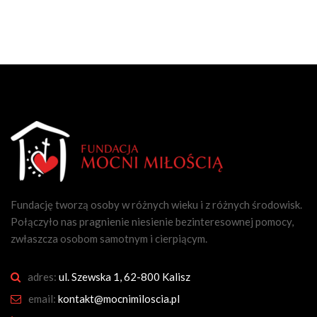
Fundację tworzą osoby w różnych wieku i z różnych środowisk.
Połączyło nas pragnienie niesienie bezinteresownej pomocy,
zwłaszcza osobom samotnym i cierpiącym.
adres:
ul. Szewska 1, 62-800 Kalisz
email:
kontakt@mocnimiloscia.pl