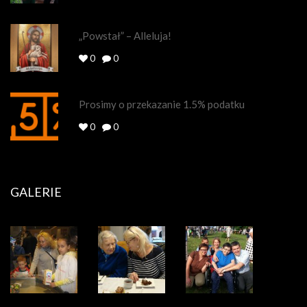
„Powstał” – Alleluja!
0
0
Prosimy o przekazanie 1.5% podatku
0
0
GALERIE