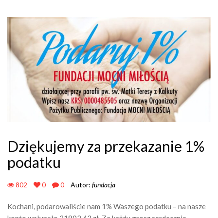
Dziękujemy za przekazanie 1%
podatku
802
0
0
Autor:
fundacja
Kochani, podarowaliście nam 1% Waszego podatku – na nasze
konto wpłynęło 31902,43 zł. Za każdy grosz serdecznie