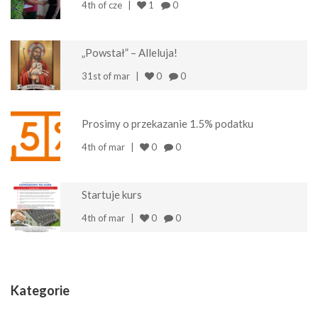
4th of cze
1
0
„Powstał” – Alleluja!
31st of mar
0
0
Prosimy o przekazanie 1.5% podatku
4th of mar
0
0
Startuje kurs
4th of mar
0
0
Kategorie