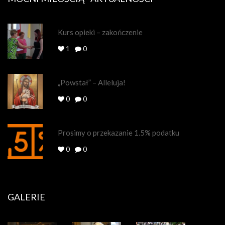
Kurs opieki – zakończenie
1
0
„Powstał” – Alleluja!
0
0
Prosimy o przekazanie 1.5% podatku
0
0
GALERIE