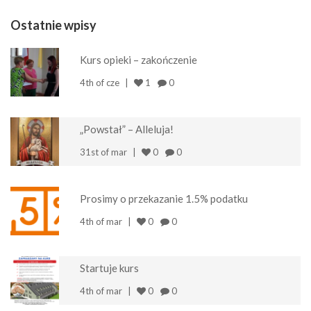
Ostatnie wpisy
Kurs opieki – zakończenie
4th of cze
1
0
„Powstał” – Alleluja!
31st of mar
0
0
Prosimy o przekazanie 1.5% podatku
4th of mar
0
0
Startuje kurs
4th of mar
0
0