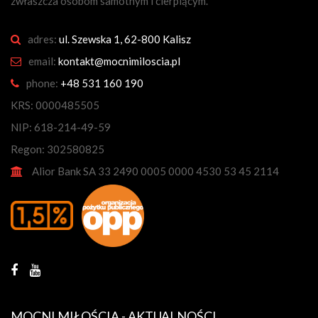
zwłaszcza osobom samotnym i cierpiącym.
adres:
ul. Szewska 1, 62-800 Kalisz
email:
kontakt@mocnimiloscia.pl
phone:
+48 531 160 190
KRS: 0000485505
NIP: 618-214-49-59
Regon: 302580825
Alior Bank SA 33 2490 0005 0000 4530 53 45 2114
MOCNI MIŁOŚCIĄ - AKTUALNOŚCI