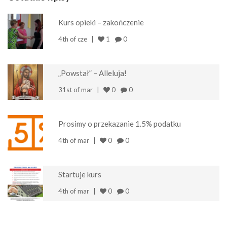
Kurs opieki – zakończenie
4th of cze
1
0
„Powstał” – Alleluja!
31st of mar
0
0
Prosimy o przekazanie 1.5% podatku
4th of mar
0
0
Startuje kurs
4th of mar
0
0