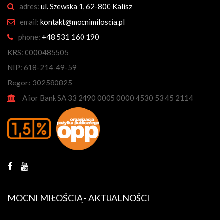
adres:
ul. Szewska 1, 62-800 Kalisz
email:
kontakt@mocnimiloscia.pl
phone:
+48 531 160 190
KRS: 0000485505
NIP: 618-214-49-59
Regon: 302580825
Alior Bank SA 33 2490 0005 0000 4530 53 45 2114
MOCNI MIŁOŚCIĄ - AKTUALNOŚCI