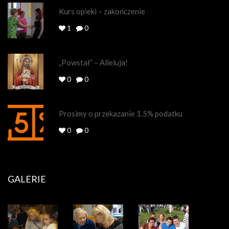
Kurs opieki – zakończenie
1
0
„Powstał” – Alleluja!
0
0
Prosimy o przekazanie 1.5% podatku
0
0
GALERIE