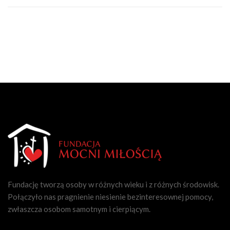
Fundację tworzą osoby w różnych wieku i z różnych środowisk.
Połączyło nas pragnienie niesienie bezinteresownej pomocy,
zwłaszcza osobom samotnym i cierpiącym.