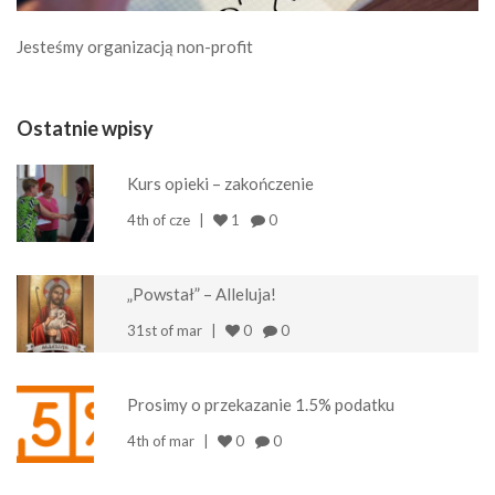
Jesteśmy organizacją non-profit
Ostatnie wpisy
Kurs opieki – zakończenie
4th of cze
1
0
„Powstał” – Alleluja!
31st of mar
0
0
Prosimy o przekazanie 1.5% podatku
4th of mar
0
0