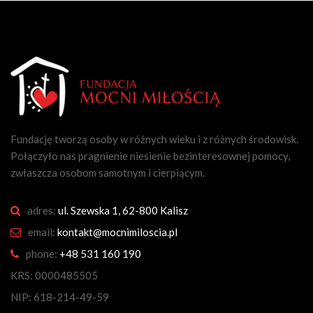
Fundację tworzą osoby w różnych wieku i z różnych środowisk.
Połączyło nas pragnienie niesienie bezinteresownej pomocy,
zwłaszcza osobom samotnym i cierpiącym.
adres:
ul. Szewska 1, 62-800 Kalisz
email:
kontakt@mocnimiloscia.pl
phone:
+48 531 160 190
KRS: 0000485505
NIP: 618-214-49-59