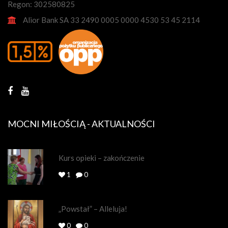
Regon: 302580825
Alior Bank SA 33 2490 0005 0000 4530 53 45 2114
MOCNI MIŁOŚCIĄ - AKTUALNOŚCI
Kurs opieki – zakończenie
1
0
„Powstał” – Alleluja!
0
0