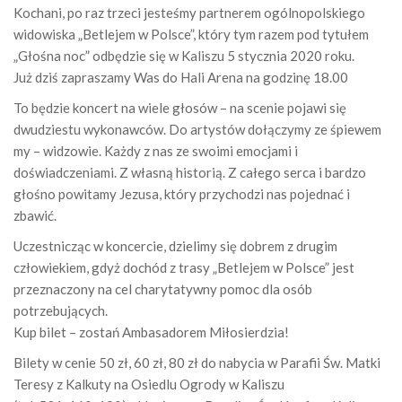
Kochani, po raz trzeci jesteśmy partnerem ogólnopolskiego
widowiska „Betlejem w Polsce”, który tym razem pod tytułem
„Głośna noc” odbędzie się w Kaliszu 5 stycznia 2020 roku.
Już dziś zapraszamy Was do Hali Arena na godzinę 18.00
To będzie koncert na wiele głosów – na scenie pojawi się
dwudziestu wykonawców. Do artystów dołączymy ze śpiewem
my – widzowie. Każdy z nas ze swoimi emocjami i
doświadczeniami. Z własną historią. Z całego serca i bardzo
głośno powitamy Jezusa, któr
y przychodzi nas pojednać i
zbawić.
Uczestnicząc w koncercie, dzielimy się dobrem z drugim
człowiekiem, gdyż dochód z trasy „Betlejem w Polsce” jest
przeznaczony na cel charytatywny pomoc dla osób
potrzebujących.
Kup bilet – zostań Ambasadorem Miłosierdzia!
Bilety w cenie 50 zł, 60 zł, 80 zł do nabycia w Parafii Św. Matki
Teresy z Kalkuty na Osiedlu Ogrody w Kaliszu