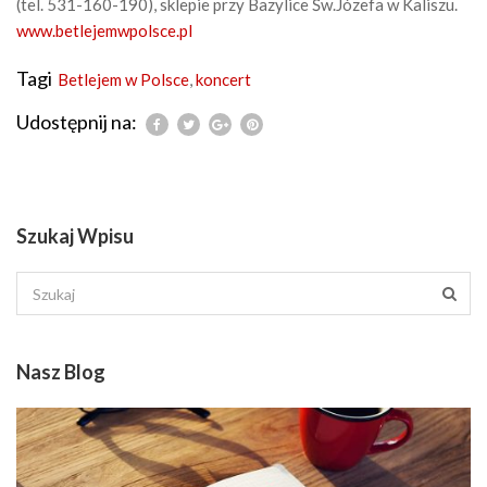
(tel. 531-160-190), sklepie przy Bazylice Św.Józefa w Kaliszu.
www.betlejemwpolsce.pl
Tagi
Betlejem w Polsce
,
koncert
Udostępnij na:
Szukaj Wpisu
Nasz Blog