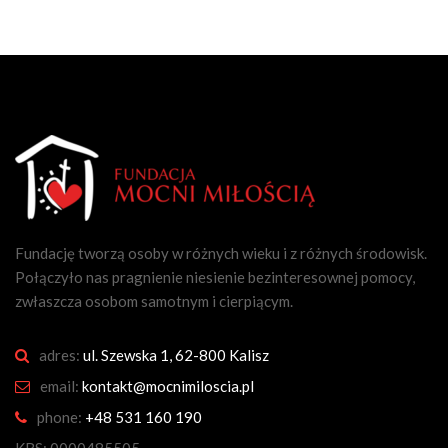
Fundację tworzą osoby w różnych wieku i z różnych środowisk.
Połączyło nas pragnienie niesienie bezinteresownej pomocy,
zwłaszcza osobom samotnym i cierpiącym.
adres:
ul. Szewska 1, 62-800 Kalisz
email:
kontakt@mocnimiloscia.pl
phone:
+48 531 160 190
KRS: 0000485505