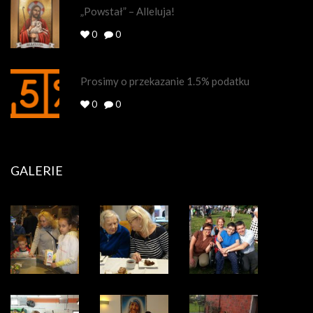
„Powstał” – Alleluja!
0
0
Prosimy o przekazanie 1.5% podatku
0
0
GALERIE