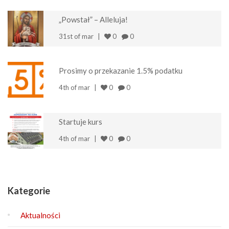
„Powstał” – Alleluja!
31st of mar
0
0
Prosimy o przekazanie 1.5% podatku
4th of mar
0
0
Startuje kurs
4th of mar
0
0
Kategorie
Aktualności