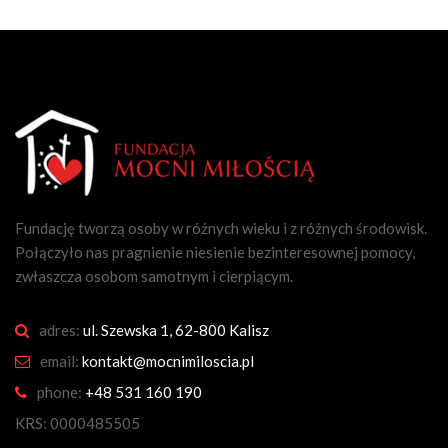
Fundację tworzą osoby w różnych wieku i z różnych środowisk.
Połączyło nas pragnienie niesienie bezinteresownej pomocy,
zwłaszcza osobom samotnym i cierpiącym.
adres:
ul. Szewska 1, 62-800 Kalisz
email:
kontakt@mocnimiloscia.pl
phone:
+48 531 160 190
KRS: 0000485505