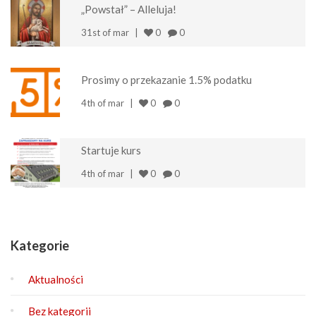
„Powstał” – Alleluja!
31st of mar
0
0
Prosimy o przekazanie 1.5% podatku
4th of mar
0
0
Startuje kurs
4th of mar
0
0
Kategorie
Aktualności
Bez kategorii