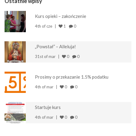
Ostatnie wpisy
Kurs opieki – zakończenie
4th of cze
1
0
„Powstał” – Alleluja!
31st of mar
0
0
Prosimy o przekazanie 1.5% podatku
4th of mar
0
0
Startuje kurs
4th of mar
0
0