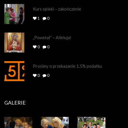
Kurs opieki – zakończenie
1
0
„Powstał” – Alleluja!
0
0
Prosimy o przekazanie 1.5% podatku
0
0
GALERIE