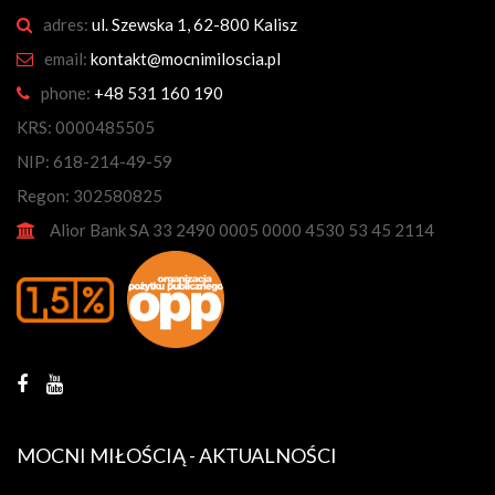
adres:
ul. Szewska 1, 62-800 Kalisz
email:
kontakt@mocnimiloscia.pl
phone:
+48 531 160 190
KRS: 0000485505
NIP: 618-214-49-59
Regon: 302580825
Alior Bank SA 33 2490 0005 0000 4530 53 45 2114
MOCNI MIŁOŚCIĄ - AKTUALNOŚCI