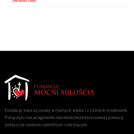
Świadectwa
Fundację tworzą osoby w różnych wieku i z różnych środowisk.
Połączyło nas pragnienie niesienie bezinteresownej pomocy,
zwłaszcza osobom samotnym i cierpiącym.