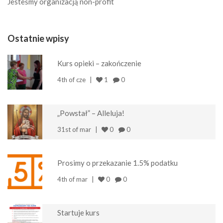
Jesteśmy organizacją non-profit
Ostatnie wpisy
Kurs opieki – zakończenie
4th of cze
1
0
„Powstał” – Alleluja!
31st of mar
0
0
Prosimy o przekazanie 1.5% podatku
4th of mar
0
0
Startuje kurs