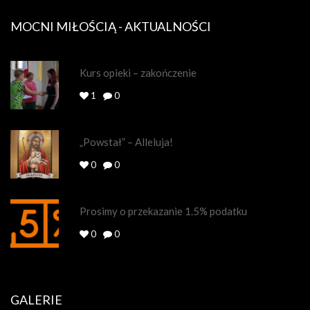
MOCNI MIŁOŚCIĄ - AKTUALNOŚCI
Kurs opieki – zakończenie
1
0
„Powstał” – Alleluja!
0
0
Prosimy o przekazanie 1.5% podatku
0
0
GALERIE