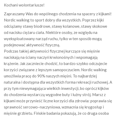
Kochani wolontariusze!
Zapraszamy Was do wspólnego chodzenia na spacery z kijkami!
Nordic walking to sport dobry dla wszystkich. Poprzez kijki
odciążamy stawy biodrowe, stawy kolanowe, stawy skokowe
od nacisku ciężaru ciała. Niektóre osoby, ze względu na
wyeksploatowany narząd ruchu, tylko w ten sposób mogą
podejmować aktywność fizyczną.
Podczas takiej aktywności fizycznej kurczące się mięśnie
naciskają na ściany naczyń krwionośnych i wspomagają
krążenie. Jak zaczniecie chodzić, to bardzo szybko odczujecie
korzyści związane z lepszym samopoczuciem. Nordic walking
umożliwia pracę do 90% naszych mięśni. To najbardziej
naturalna i dostępna dla wszystkich forma rekreacji ruchowej. A
przy tym niewymagająca wielkich inwestycji, bo oprócz kijków
do chodzenia wystarczą wygodne buty i luźny strój. Marsz z
kijkami może przynieść liczne korzyści dla zdrowia: poprawia się
sprawność sercowo–naczyniowa, wzmacnia się kręgosłup i
mięśnie grzbietu. Fińskie badania pokazują, że co druga osoba