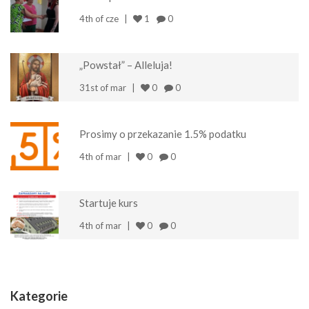
4th of cze
1
0
„Powstał” – Alleluja!
31st of mar
0
0
Prosimy o przekazanie 1.5% podatku
4th of mar
0
0
Startuje kurs
4th of mar
0
0
Kategorie