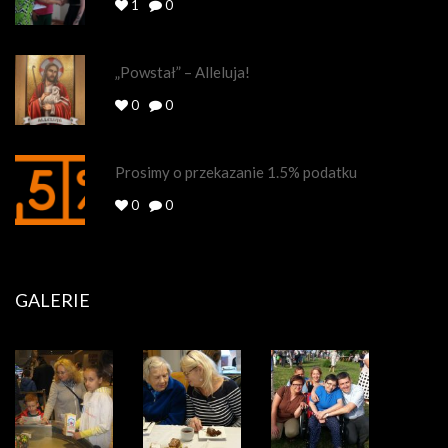
1
0
„Powstał” – Alleluja!
0
0
Prosimy o przekazanie 1.5% podatku
0
0
GALERIE