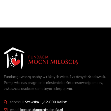
Fundację tworzą osoby w różnych wieku i z różnych środowisk.
Połączyło nas pragnienie niesienie bezinteresownej pomocy,
zwłaszcza osobom samotnym i cierpiącym.
adres:
ul. Szewska 1, 62-800 Kalisz
email:
kontakt@mocnimiloscia.pl