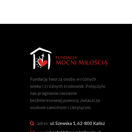
Fundację tworzą osoby w różnych
wieku i z różnych środowisk. Połączyło
nas pragnienie niesienie
bezinteresownej pomocy, zwłaszcza
osobom samotnym i cierpiącym.
adres:
ul. Szewska 1, 62-800 Kalisz