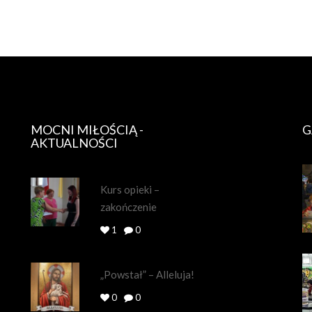
MOCNI MIŁOŚCIĄ -
G
AKTUALNOŚCI
Kurs opieki –
zakończenie
1
0
„Powstał” – Alleluja!
0
0