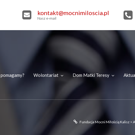
kontakt@mocnimiloscia.pl
Nasz e-mail
k pomagamy?
Wolontariat
Dom Matki Teresy
Aktua
Fundacja Mocni Miłością Kalisz
>
A