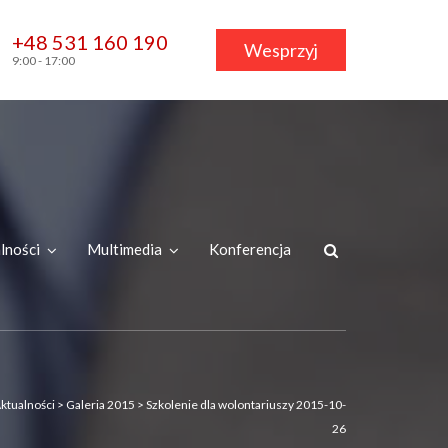
+48 531 160 190
Wesprzyj
9:00 - 17:00
lności
Multimedia
Konferencja
ktualności
>
Galeria 2015
>
Szkolenie dla wolontariuszy 2015-10-
26