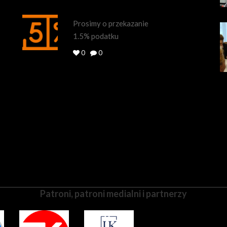
Prosimy o przekazanie
1.5% podatku
0
0
Patroni, patroni medialni i partnerzy