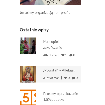
Jesteśmy organizacją non-profit
Ostatnie wpisy
Kurs opieki –
zakończenie
4th of cze
1
0
„Powstał” – Alleluja!
31st of mar
0
0
Prosimy o przekazanie
1.5% podatku