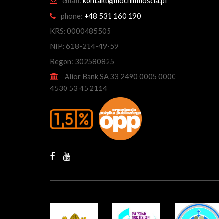
email:
kontakt@mocnimiloscia.pl
phone:
+48 531 160 190
KRS: 0000485505
NIP: 618-214-49-59
Regon: 302580825
Alior Bank SA 33 2490 0005 0000
4530 53 45 2114