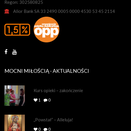
Regon: 302580825
Alior Bank SA 33 2490 0005 0000 4530 53 45 2114
MOCNI MIŁOŚCIĄ - AKTUALNOŚCI
Kurs opieki – zakończenie
1
0
„Powstał” – Alleluja!
0
0