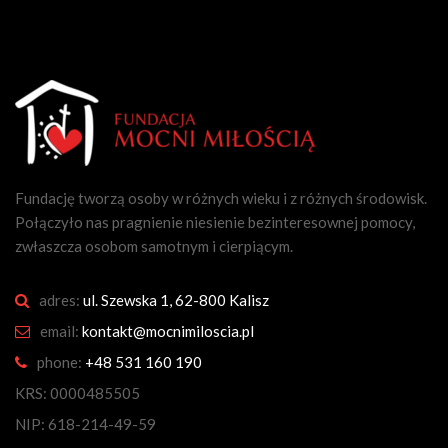
Fundację tworzą osoby w różnych wieku i z różnych środowisk.
Połączyło nas pragnienie niesienie bezinteresownej pomocy,
zwłaszcza osobom samotnym i cierpiącym.
adres:
ul. Szewska 1, 62-800 Kalisz
email:
kontakt@mocnimiloscia.pl
phone:
+48 531 160 190
KRS: 0000485505
NIP: 618-214-49-59