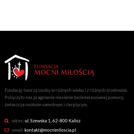
Fundację tworzą osoby w różnych wieku i z różnych środowisk.
Połączyło nas pragnienie niesienie bezinteresownej pomocy,
zwłaszcza osobom samotnym i cierpiącym.
adres:
ul. Szewska 1, 62-800 Kalisz
email:
kontakt@mocnimiloscia.pl