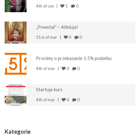
4th of cze
1
0
„Powstał” – Alleluja!
31st of mar
0
0
Prosimy o przekazanie 1.5% podatku
4th of mar
0
0
Startuje kurs
4th of mar
0
0
Kategorie