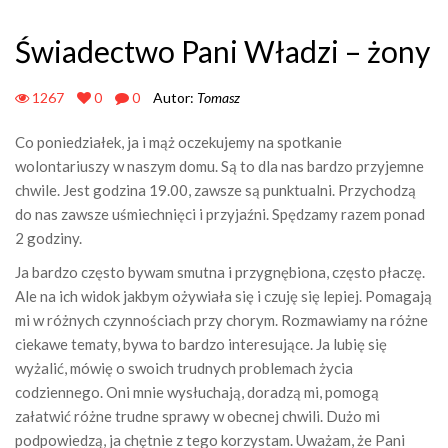
Świadectwo Pani Władzi – żony
1267
0
0
Autor:
Tomasz
Co poniedziałek, ja i mąż oczekujemy na spotkanie
wolontariuszy w naszym domu. Są to dla nas bardzo przyjemne
chwile. Jest godzina 19.00, zawsze są punktualni. Przychodzą
do nas zawsze uśmiechnięci i przyjaźni. Spędzamy razem ponad
2 godziny.
Ja bardzo często bywam smutna i przygnębiona, często płaczę.
Ale na ich widok jakbym ożywiała się i czuję się lepiej. Pomagają
mi w różnych czynnościach przy chorym. Rozmawiamy na różne
ciekawe tematy, bywa to bardzo interesujące. Ja lubię się
wyżalić, mówię o swoich trudnych problemach życia
codziennego. Oni mnie wysłuchają, doradzą mi, pomogą
załatwić różne trudne sprawy w obecnej chwili. Dużo mi
podpowiedzą, ja chętnie z tego korzystam. Uważam, że Pani