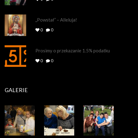
„Powstał” – Alleluja!
0
0
Prosimy o przekazanie 1.5% podatku
0
0
GALERIE