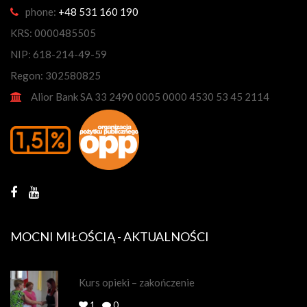
phone:
+48 531 160 190
KRS: 0000485505
NIP: 618-214-49-59
Regon: 302580825
Alior Bank SA 33 2490 0005 0000 4530 53 45 2114
MOCNI MIŁOŚCIĄ - AKTUALNOŚCI
Kurs opieki – zakończenie
1
0