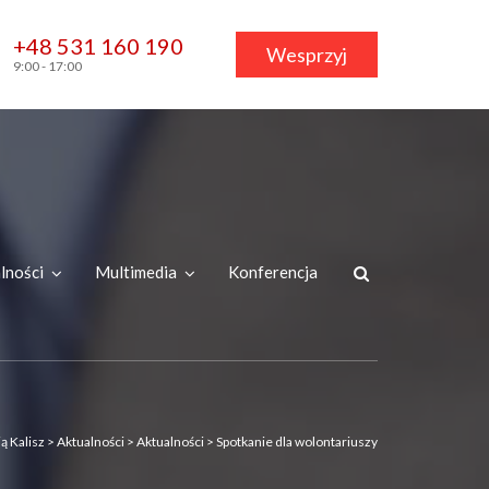
+48 531 160 190
Wesprzyj
9:00 - 17:00
lności
Multimedia
Konferencja
ą Kalisz
>
Aktualności
>
Aktualności
>
Spotkanie dla wolontariuszy