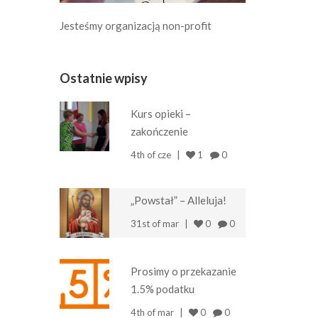
Jesteśmy organizacją non-profit
Ostatnie wpisy
Kurs opieki –
zakończenie
4th of cze
1
0
„Powstał” – Alleluja!
31st of mar
0
0
Prosimy o przekazanie
1.5% podatku
4th of mar
0
0