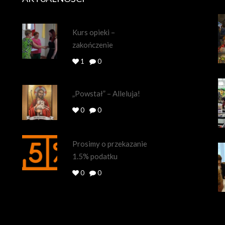
Kurs opieki –
zakończenie
1
0
„Powstał” – Alleluja!
0
0
Prosimy o przekazanie
1.5% podatku
0
0