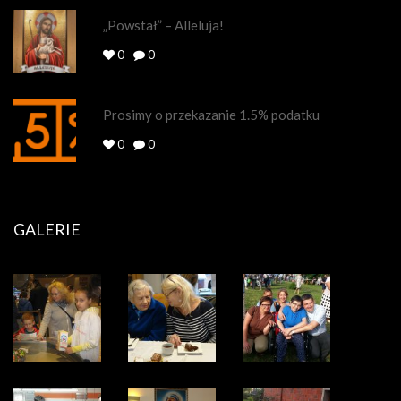
„Powstał” – Alleluja!
0
0
Prosimy o przekazanie 1.5% podatku
0
0
GALERIE