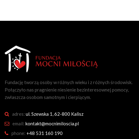
Fundację tworzą osoby w różnych wieku i z różnych środowisk.
Połączyło nas pragnienie niesienie bezinteresownej pomocy,
zwłaszcza osobom samotnym i cierpiącym.
adres:
ul. Szewska 1, 62-800 Kalisz
email:
kontakt@mocnimiloscia.pl
phone:
+48 531 160 190