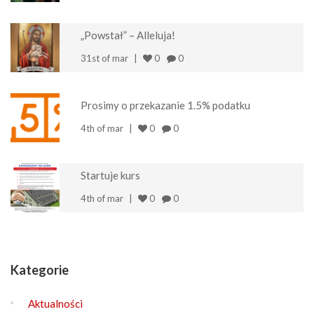
„Powstał” – Alleluja!
31st of mar
0
0
Prosimy o przekazanie 1.5% podatku
4th of mar
0
0
Startuje kurs
4th of mar
0
0
Kategorie
Aktualności