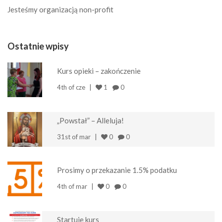
Jesteśmy organizacją non-profit
Ostatnie wpisy
Kurs opieki – zakończenie
4th of cze
1
0
„Powstał” – Alleluja!
31st of mar
0
0
Prosimy o przekazanie 1.5% podatku
4th of mar
0
0
Startuje kurs