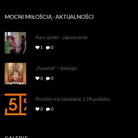
MOCNI MIŁOŚCIĄ - AKTUALNOŚCI
Kurs opieki – zakończenie
1
0
„Powstał” – Alleluja!
0
0
Prosimy o przekazanie 1.5% podatku
0
0