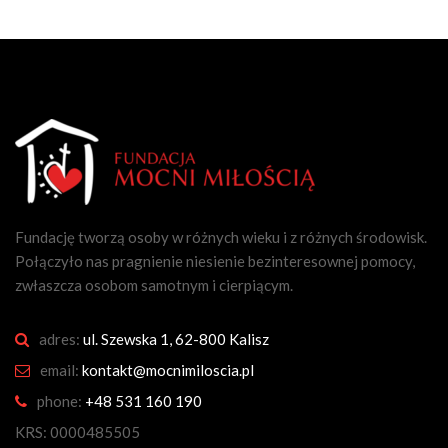
Fundację tworzą osoby w różnych wieku i z różnych środowisk.
Połączyło nas pragnienie niesienie bezinteresownej pomocy,
zwłaszcza osobom samotnym i cierpiącym.
adres:
ul. Szewska 1, 62-800 Kalisz
email:
kontakt@mocnimiloscia.pl
phone:
+48 531 160 190
KRS: 0000485505