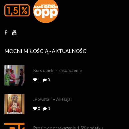
MOCNI MIŁOŚCIĄ - AKTUALNOŚCI
Kurs opieki – zakończenie
1
0
„Powstał” – Alleluja!
0
0
Prosimy o przekazanie 1.5% podatku