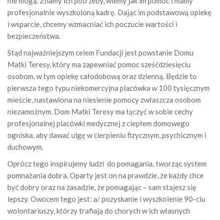
nie mogą. Znamy ich potrzeby, wiemy jak im pomóc i mamy
profesjonalnie wyszkoloną kadrę. Dając im podstawową opiekę
i wsparcie, chcemy wzmacniać ich poczucie wartości i
bezpieczeństwa.
Stąd najważniejszym celem Fundacji jest powstanie Domu
Matki Teresy, który ma zapewniać pomoc sześćdziesięciu
osobom, w tym opiekę całodobową oraz dzienną. Będzie to
pierwsza tego typu niekomercyjna placówka w 100 tysięcznym
mieście, nastawiona na niesienie pomocy zwłaszcza osobom
niezamożnym. Dom Matki Teresy ma łączyć w sobie cechy
profesjonalnej placówki medycznej z ciepłem domowego
ogniska, aby dawać ulgę w cierpieniu fizycznym, psychicznym i
duchowym.
Oprócz tego inspirujemy ludzi
do pomagania, tworząc system
pomnażania dobra
.
Oparty jest on na prawdzie, że każdy chce
być dobry oraz na zasadzie, że pomagając – sam stajesz się
lepszy. Owocem tego jest: a/ pozyskanie i wyszkolenie 90-ciu
wolontariuszy, którzy trafiają do chorych w ich własnych